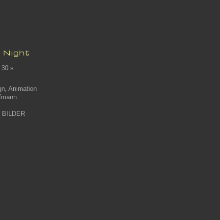
 Night
 30 s
gn, Animation
ffmann
M BILDER